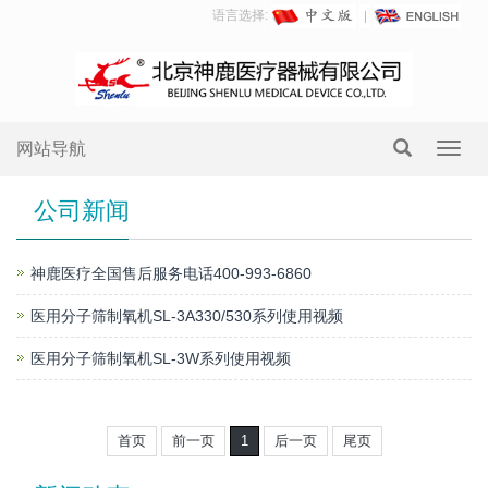
语言选择:
网站导航
Toggl
navig
公司新闻
神鹿医疗全国售后服务电话400-993-6860
医用分子筛制氧机SL-3A330/530系列使用视频
医用分子筛制氧机SL-3W系列使用视频
首页
前一页
1
后一页
尾页